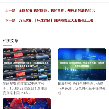
上一篇：
金国配资 我的国师，我的青春：郑祎辰的成长印记
下一篇：
万无优配 【环球财经】纽约股市三大股指4日上涨
相关文章
策略配资 印度海军突然下饺
恒泰配资 拾双色贝壳语，钩双
子，1天服役2艘战舰！造舰速
花两色潮，双色贝壳花手提包教
度直逼中国054A？
程