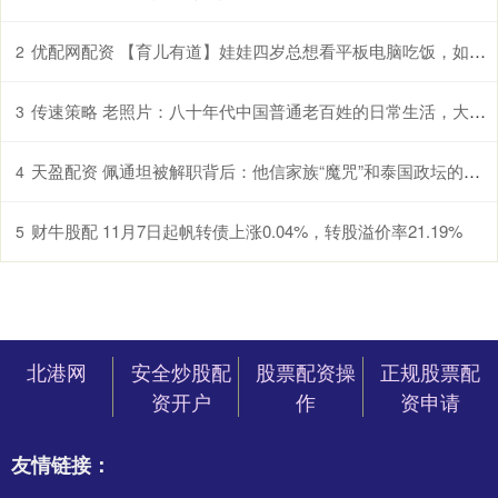
优配网配资 【育儿有道】娃娃四岁总想看平板电脑吃饭，如何纠正这个习惯？
2
传速策略 老照片：八十年代中国普通老百姓的日常生活，大家对生活充满希望
3
天盈配资 佩通坦被解职背后：他信家族“魔咒”和泰国政坛的恩怨情仇
4
财牛股配 11月7日起帆转债上涨0.04%，转股溢价率21.19%
5
北港网
安全炒股配
股票配资操
正规股票配
资开户
作
资申请
友情链接：