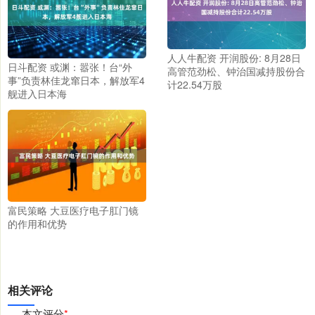
人人牛配资 开润股份: 8月28日
日斗配资 或渊：嚣张！台“外
高管范劲松、钟治国减持股份合
事”负责林佳龙窜日本，解放军4
计22.54万股
舰进入日本海
富民策略 大豆医疗电子肛门镜
的作用和优势
相关评论
本文评分
*