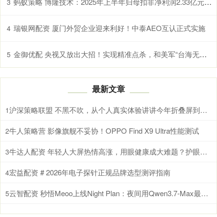
蚂蚁策略 博隆技术：2025年上半年归母扣非净利润2.33亿元 同比增加210.19%
3
瑞银网配资 厦门外贸企业迎来利好！中泰AEO互认正式实施
4
金御优配 央视又放出大招！实现精准点杀，和美军“台海无人地狱”一较高下
5
最新文章
沪深策略联盟 不黑不吹，从个人真实体验讲讲今年折叠屏到底要怎么选？
1
牛人策略营 影像旗舰不妥协！OPPO Find X9 Ultra性能测试
2
牛达人配资 年轻人大屏热情高涨，用眼健康成大难题？护眼电视选海信小墨E5S Pro就对了
3
宏益配资 # 2026年电子探针正规品牌选型测评指南
4
云智配资 秒悟Meoo上线Night Plan：夜间用Qwen3.7-Max最低2折
5