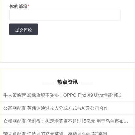
你的邮箱
*
提交评论
热点资讯
牛人策略营 影像旗舰不妥协！OPPO Find X9 Ultra性能测试
公富网配资 英伟达通过收入分成方式与AI云公司合作
众和网配资 优刻得：拟定增募资不超过15亿元 用于乌兰察布智算中心及智算集群建设运营项目
荣立通配资 江波龙37亿元募资，存储龙头向“芯”突围