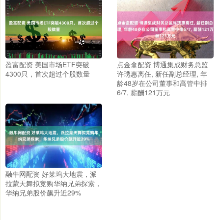
盈富配资 美国市场ETF突破
点金盒配资 博通集成财务总监
4300只，首次超过个股数量
许琇惠离任, 新任副总经理, 年
龄48岁在公司董事和高管中排
6/7, 薪酬121万元
融牛网配资 好莱坞大地震，派
拉蒙天舞拟竞购华纳兄弟探索，
华纳兄弟股价飙升近29%