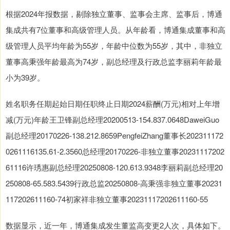
根据2024年报数据，剔除独立董事、监事会主席、监事后，博通
集成共有7位董事和高级管理人员。从年龄看，博通集成董事和高
级管理人员平均年龄为55岁，年龄中位数为55岁，其中，非独立
董事高秉强年龄最高为74岁，副总经理及行政总监李丽莉年龄最
小为39岁。
姓名职务任期起始日期任职终止日期2024薪酬(万元)相对上年增
减(万元)年龄王卫锋副总经理20200513-154.837.0648DaweiGuo
副总经理20170226-138.212.8659PengfeiZhang董事长202311172
0261116135.61-2.3560总经理20170226-非独立董事20231117202
61116许琇惠副总经理20250808-120.613.9348李丽莉副总经理20
250808-65.583.5439行政总监20250808-高秉强非独立董事20231
117202611160-74初家祥非独立董事20231117202611160-55
数据显示，近一年，博通集成发生董监高变更2人次，具体如下。