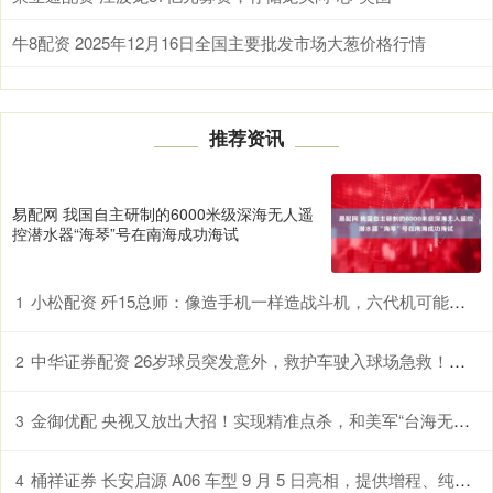
牛8配资 2025年12月16日全国主要批发市场大葱价格行情
推荐资讯
易配网 我国自主研制的6000米级深海无人遥
控潜水器“海琴”号在南海成功海试
小松配资 歼15总师：像造手机一样造战斗机，六代机可能两年后就会服役
1
中华证券配资 26岁球员突发意外，救护车驶入球场急救！知名男星也自曝发病濒死感受！警惕
2
金御优配 央视又放出大招！实现精准点杀，和美军“台海无人地狱”一较高下
3
桶祥证券 长安启源 A06 车型 9 月 5 日亮相，提供增程、纯电双版本
4