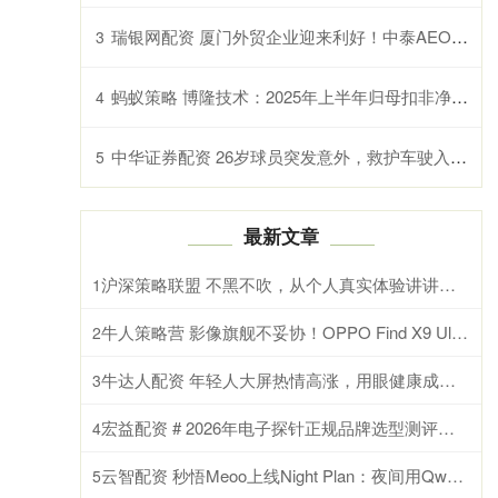
瑞银网配资 厦门外贸企业迎来利好！中泰AEO互认正式实施
3
蚂蚁策略 博隆技术：2025年上半年归母扣非净利润2.33亿元 同比增加210.19%
4
中华证券配资 26岁球员突发意外，救护车驶入球场急救！知名男星也自曝发病濒死感受！警惕
5
最新文章
沪深策略联盟 不黑不吹，从个人真实体验讲讲今年折叠屏到底要怎么选？
1
牛人策略营 影像旗舰不妥协！OPPO Find X9 Ultra性能测试
2
牛达人配资 年轻人大屏热情高涨，用眼健康成大难题？护眼电视选海信小墨E5S Pro就对了
3
宏益配资 # 2026年电子探针正规品牌选型测评指南
4
云智配资 秒悟Meoo上线Night Plan：夜间用Qwen3.7-Max最低2折
5