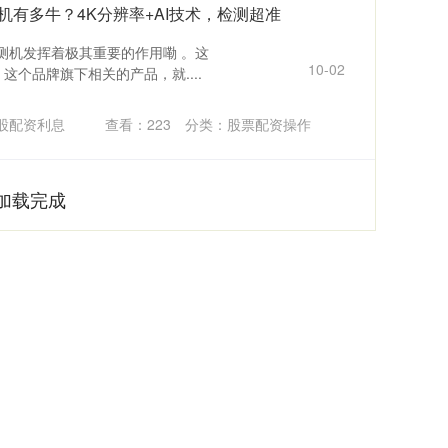
机有多牛？4K分辨率+AI技术，检测超准
测机发挥着极其重要的作用嘞 。这
10-02
这个品牌旗下相关的产品，就....
股配资利息
查看：
223
分类：
股票配资操作
加载完成