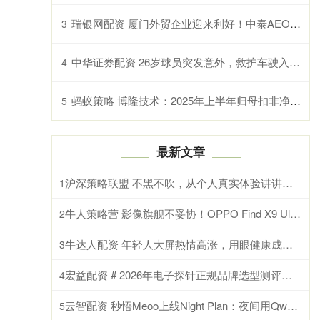
瑞银网配资 厦门外贸企业迎来利好！中泰AEO互认正式实施
3
中华证券配资 26岁球员突发意外，救护车驶入球场急救！知名男星也自曝发病濒死感受！警惕
4
蚂蚁策略 博隆技术：2025年上半年归母扣非净利润2.33亿元 同比增加210.19%
5
最新文章
沪深策略联盟 不黑不吹，从个人真实体验讲讲今年折叠屏到底要怎么选？
1
牛人策略营 影像旗舰不妥协！OPPO Find X9 Ultra性能测试
2
牛达人配资 年轻人大屏热情高涨，用眼健康成大难题？护眼电视选海信小墨E5S Pro就对了
3
宏益配资 # 2026年电子探针正规品牌选型测评指南
4
云智配资 秒悟Meoo上线Night Plan：夜间用Qwen3.7-Max最低2折
5