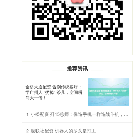
推荐资讯
金桥大通配资 告别传统客厅：
学广州人 “扔掉” 茶几，空间瞬
间大一倍！
小松配资 歼15总师：像造手机一样造战斗机，六代机可能两年后就会服役
1
股联社配资 机器人的尽头是打工
2