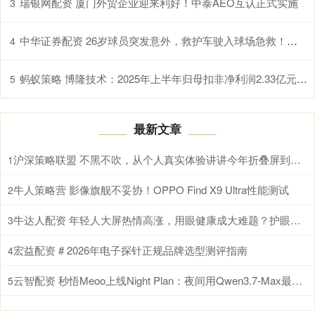
瑞银网配资 厦门外贸企业迎来利好！中泰AEO互认正式实施
3
中华证券配资 26岁球员突发意外，救护车驶入球场急救！知名男星也自曝发病濒死感受！警惕
4
蚂蚁策略 博隆技术：2025年上半年归母扣非净利润2.33亿元 同比增加210.19%
5
最新文章
沪深策略联盟 不黑不吹，从个人真实体验讲讲今年折叠屏到底要怎么选？
1
牛人策略营 影像旗舰不妥协！OPPO Find X9 Ultra性能测试
2
牛达人配资 年轻人大屏热情高涨，用眼健康成大难题？护眼电视选海信小墨E5S Pro就对了
3
宏益配资 # 2026年电子探针正规品牌选型测评指南
4
云智配资 秒悟Meoo上线Night Plan：夜间用Qwen3.7-Max最低2折
5