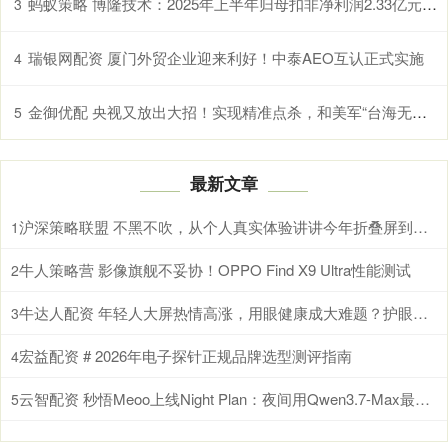
蚂蚁策略 博隆技术：2025年上半年归母扣非净利润2.33亿元 同比增加210.19%
3
瑞银网配资 厦门外贸企业迎来利好！中泰AEO互认正式实施
4
金御优配 央视又放出大招！实现精准点杀，和美军“台海无人地狱”一较高下
5
最新文章
沪深策略联盟 不黑不吹，从个人真实体验讲讲今年折叠屏到底要怎么选？
1
牛人策略营 影像旗舰不妥协！OPPO Find X9 Ultra性能测试
2
牛达人配资 年轻人大屏热情高涨，用眼健康成大难题？护眼电视选海信小墨E5S Pro就对了
3
宏益配资 # 2026年电子探针正规品牌选型测评指南
4
云智配资 秒悟Meoo上线Night Plan：夜间用Qwen3.7-Max最低2折
5